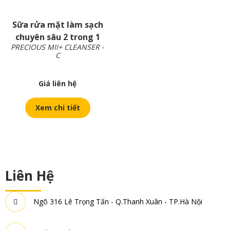
Sữa rửa mặt làm sạch
chuyên sâu 2 trong 1
PRECIOUS MII+ CLEANSER -
C
Giá liên hệ
Xem chi tiết
Liên Hệ
Ngõ 316 Lê Trọng Tấn - Q.Thanh Xuân - TP.Hà Nội