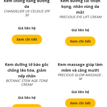
Kem chống nắng dưỡng
Kem dưỡng cải thiện
da
bọng, nhăn vùng da
CHANDELIER UV CELSIUS SPF
mắt
30
PRECIOUS EYE LIFT CREAM
Giá liên hệ
Giá liên hệ
Xem chi tiết
Xem chi tiết
Kem dưỡng tế bào gốc
Kem massage giúp làm
chống lão hóa, giảm
mềm và căng mướt
PRECIOUS GLOW MASSAGE -
nếp nhăn
M
BOTANIC STEM AGE-TONE
CREAM
Giá liên hệ
Giá liên hệ
Xem chi tiết