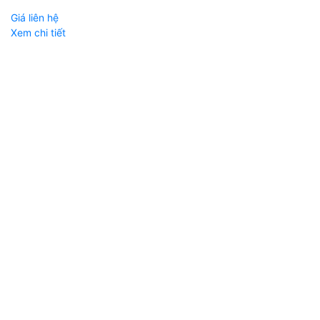
Giá liên hệ
Xem chi tiết
W
C