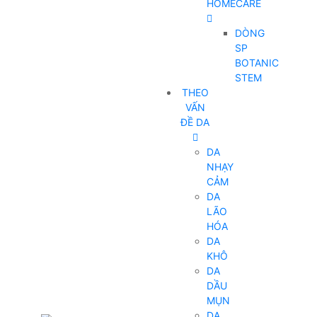
HOMECARE
DÒNG
SP
BOTANIC
STEM
THEO
VẤN
ĐỀ DA
DA
NHẠY
CẢM
DA
LÃO
HÓA
DA
KHÔ
DA
DẦU
MỤN
DA