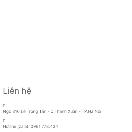
C
S
Gi
Xe
Liên hệ
Ngõ 316 Lê Trọng Tấn - Q.Thanh Xuân - TP.Hà Nội
Hotline (zalo): 0981.778.434