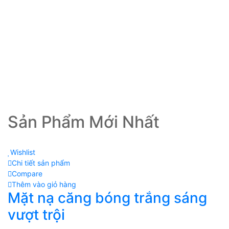
K
n
Gi
Xe
Sản Phẩm Mới Nhất
Wishlist
Chi tiết sản phẩm
Compare
Thêm vào giỏ hàng
Mặt nạ căng bóng trắng sáng
vượt trội