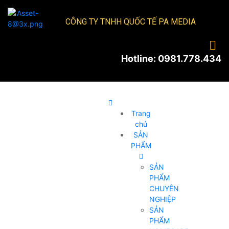
CÔNG TY TNHH QUỐC TẾ PA MEDIA
Hotline: 0981.778.434
Trang
chủ
SẢN
PHẨM
SẢN
PHẨM
CHUYÊN
NGHIỆP
SẢN
PHẨM