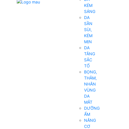
KÉM
SÁNG
DA
SẦN
SÙI,
KÉM
MỊN
DA
TĂNG
SẮC
TỐ
BỌNG,
THÂM,
NHĂN
VÙNG
DA
MẮT
DƯỠNG
ẨM
NÂNG
CƠ