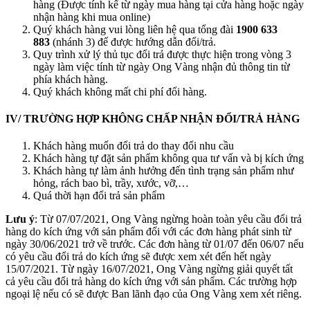
hàng (Được tính kể từ ngày mua hàng tại cửa hàng hoặc ngày
nhận hàng khi mua online)
Quý khách hàng vui lòng liên hệ qua tổng đài
1900 633
883
(nhánh 3) để được hướng dẫn đổi/trả.
Quy trình xử lý thủ tục đổi trả được thực hiện trong vòng 3
ngày làm việc tính từ ngày Ong Vàng nhận đủ thông tin từ
phía khách hàng.
Quý khách không mất chi phí đổi hàng.
IV/
TRƯỜNG HỢP KHÔNG CHẤP NHẬN ĐỔI/TRẢ HÀNG
Khách hàng muốn đổi trả do thay đổi nhu cầu
Khách hàng tự đặt sản phẩm không qua tư vấn và bị kích ứng
Khách hàng tự làm ảnh hưởng đến tình trạng sản phẩm như
hỏng, rách bao bì, trầy, xước, vỡ,…
Quá thời hạn đổi trả sản phẩm
Lưu ý
: Từ 07/07/2021, Ong Vàng ngừng hoàn toàn yêu cầu đổi trả
hàng do kích ứng với sản phẩm đối với các đơn hàng phát sinh từ
ngày 30/06/2021 trở về trước. Các đơn hàng từ 01/07 đến 06/07 nếu
có yêu cầu đổi trả do kích ứng sẽ được xem xét đến hết ngày
15/07/2021. Từ ngày 16/07/2021, Ong Vàng ngừng giải quyết tất
cả yêu cầu đổi trả hàng do kích ứng với sản phẩm. Các trường hợp
ngoại lệ nếu có sẽ được Ban lãnh đạo của Ong Vàng xem xét riêng.